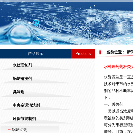
当前位置： 新
产品展示
Products
水处理制剂
水处理药剂种类
水资源贫乏一直
锅炉清洗剂
技术对于节约水
剂的品种不断丰
臭味剂
下：
一、缓蚀剂
中央空调清洗剂
一类以适当浓度
缓蚀剂
的类别和
环保节能制剂
可分为阳极型缓
锅炉助剂
型等。目前，在