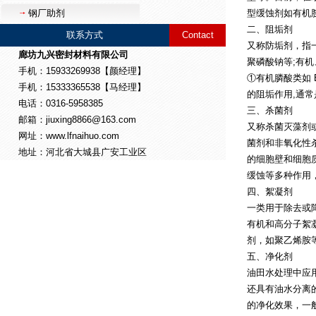
钢厂助剂
型缓蚀剂如有机
二、阻垢剂
联系方式
Contact
又称防垢剂，指
廊坊九兴密封材料有限公司
聚磷酸钠等;有
手机：15933269938【颜经理】
①有机膦酸类如 
手机：15333365538【马经理】
的阻垢作用,通
电话：0316-5958385
三、杀菌剂
邮箱：jiuxing8866@163.com
又称杀菌灭藻剂
网址：www.lfnaihuo.com
菌剂和非氧化性
地址：河北省大城县广安工业区
的细胞壁和细胞
缓蚀等多种作用
四、絮凝剂
一类用于除去或
有机和高分子絮
剂，如聚乙烯胺
五、净化剂
油田水处理中应
还具有油水分离
的净化效果，一