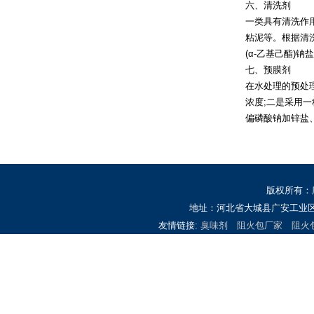
六、清洗剂
一类具有清洗作
粘泥等。根据清
(α-乙基己酯
七、预膜剂
在水处理的预处
浓度;二是采用
偏磷酸钠加锌盐
版权所有：
地址：河北省大城县广安工业区 
友情链接:
臭味剂
阻火包厂家
阻火