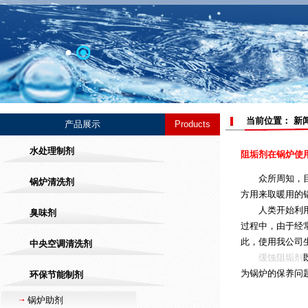
当前位置： 新
产品展示
Products
水处理制剂
阻垢剂在锅炉使
众所周知，目前
锅炉清洗剂
方用来取暖用的
人类开始利用金
臭味剂
过程中，由于经
此，使用我公司
中央空调清洗剂
缓蚀阻垢剂
为锅炉的保养问
环保节能制剂
锅炉助剂