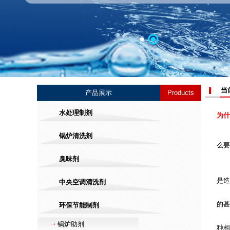
当前位
产品展示
Products
水处理制剂
为什
锅炉清洗剂
么要
为
臭味剂
对
是造
中央空调清洗剂
对
的甚
环保节能制剂
对
锅炉助剂
种相