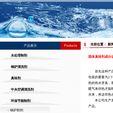
当前位置： 新
产品展示
Products
水处理制剂
固体臭味剂成分
锅炉清洗剂
首先这种产品属
包装的重量为2
臭味剂
热的热水变臭，
暖气来供热才能
中央空调清洗剂
水来，将这些热
本公司生产
环保节能制剂
产品。
锅炉助剂