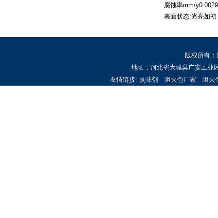
腐蚀率mm/y0.00290.
表面状态:光亮如初
版权所有：
地址：河北省大城县广安工业区 
友情链接:
臭味剂
阻火包厂家
阻火