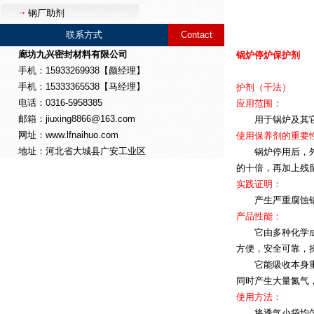
钢厂助剂
联系方式
Contact
廊坊九兴密封材料有限公司
锅炉停炉保护剂
手机：15933269938【颜经理】
手机：15333365538【马经理】
护剂（干法）
电话：0316-5958385
应用范围：
邮箱：jiuxing8866@163.com
用于锅炉及其它设
网址：www.lfnaihuo.com
使用保养剂的重要
地址：河北省大城县广安工业区
锅炉停用后，外界
的十倍，再加上残
实践证明：
产生严重腐蚀锅炉
产品性能：
它由多种化学成分
方便，安全可靠，
它能吸收本身重的
同时产生大量氮气
使用方法：
将透气小袋均匀放