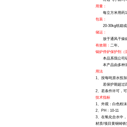
用量：
每立方米用药10公
包装：
20-30kg纸
储运：
放于通风干燥处
有效期：
二年。
锅炉停炉保护剂（
本品系我公司研制
本产品由多种溶解
用法
1、按每吨原水投
若保护期超过四个
2、若条件许可，
技术指标
1、外观：白色粉沫
2、PH：10-11
3、在氧化合水中
材质/项目黄铜铸